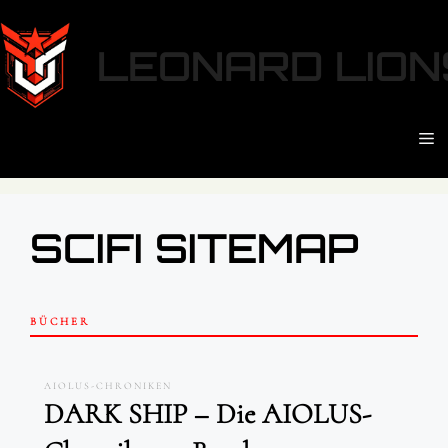
Zum
Inhalt
LEONARD LIONS
springen
M
SCIFI SITEMAP
BÜCHER
AIOLUS-CHRONIKEN
DARK SHIP – Die AIOLUS-